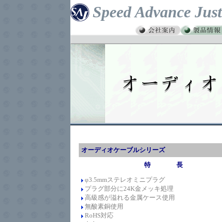
Speed Advance Just
オーディオケーブルシリーズ
特 長
φ3.5mmステレオミニプラグ
プラ
グ部分に24K金メッキ処理
高級感が溢れる金属ケース使用
無酸素銅使用
RoHS対応