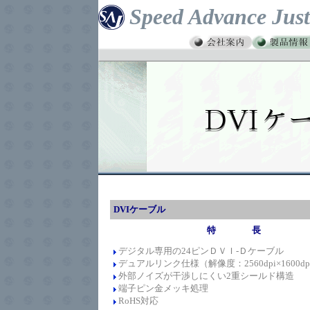
Speed Advance Just
DVIケーブル
特 長
デジタル専用の24ピンＤＶＩ-Ｄ
ケーブル
デュアルリンク仕様（解像度：2560dpi×1600d
外部ノイズが干渉しにくい2重シールド構造
端子ピン
金メッキ処理
RoHS対応