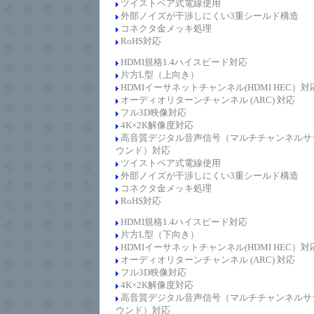
ツイストペア式電線使用
外部ノイズが干渉しにくい3重シールド構造
コネクタ金メッキ処理
RoHS対応
HDMI規格1.4
ハイスピード
対応
片方L型（上向き）
HDMIイーサネットチャンネル(HDMI HEC）対
オーディオリターンチャンネル (ARC) 対応
フル3D映像対応
4K×2K解像度対応
高音質デジタル音声信号（マルチチャンネルサ
ウンド）対応
ツイストペア式電線使用
外部ノイズが干渉しにくい3重シールド構造
コネクタ金メッキ処理
RoHS対応
HDMI規格1.4
ハイスピード
対応
片方L型（下向き）
HDMIイーサネットチャンネル(HDMI HEC）対
オーディオリターンチャンネル (ARC) 対応
フル3D映像対応
4K×2K解像度対応
高音質デジタル音声信号（マルチチャンネルサ
ウンド）対応