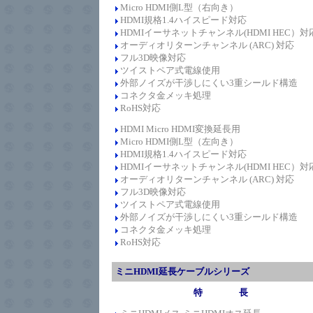
Micro HDMI側L型（右向き）
HDMI規格1.4
ハイスピード
対応
HDMIイーサネットチャンネル(HDMI HEC）対
オーディオリターンチャンネル (ARC) 対応
フル3D映像対応
ツイストペア式電線使用
外部ノイズが干渉しにくい3重シールド構造
コネクタ金メッキ処理
RoHS対応
HDMI Micro HDMI変換延長
用
Micro HDMI側L型（
左向き）
HDMI規格1.4
ハイスピード
対応
HDMIイーサネットチャンネル(HDMI HEC）対
オーディオリターンチャンネル (ARC) 対応
フル3D映像対応
ツイストペア式電線使用
外部ノイズが干渉しにくい3重シールド構造
コネクタ金メッキ処理
RoHS対応
ミニHDMI延長ケーブルシリーズ
特 長