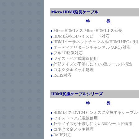
Micro HDMI延長ケーブル
特 長
Miroc HDMIメス-Micor HDMIオス延長
HDMI規格1.4
ハイスピード
対応
HDMIイーサネットチャンネル(HDMI HEC）対
オーディオリターンチャンネル (ARC) 対応
フル3D映像対応
ツイストペア式電線使用
外部ノイズが干渉しにくい3重シールド構造
コネクタ金メッキ処理
RoHS対応
HDMI変換ケーブルシリーズ
特 長
HDMIオス-DVI 24ピンオスに変換するケーブル
ツイストペア式電線使用
外部ノイズが干渉しにくい3重シールド構造
コネクタ金メッキ処理
RoHS対応