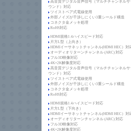
高音質デジタル音声信号（マルチチャンネルサ
ウンド）対応
ツイストペア式電線使用
外部ノイズが干渉しにくい3重シールド構造
コネクタ金メッキ処理
RoHS対応
HDMI規格1.4
ハイスピード
対応
片方L型（上向き）
HDMIイーサネットチャンネル(HDMI HEC）対
オーディオリターンチャンネル (ARC) 対応
フル3D映像対応
4K×2K解像度対応
高音質デジタル音声信号（マルチチャンネルサ
ウンド）対応
ツイストペア式電線使用
外部ノイズが干渉しにくい3重シールド構造
コネクタ金メッキ処理
RoHS対応
HDMI規格1.4
ハイスピード
対応
片方L型（下向き）
HDMIイーサネットチャンネル(HDMI HEC）対
オーディオリターンチャンネル (ARC) 対応
フル3D映像対応
4K×2K解像度対応