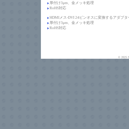
厚付け
3
μ
m、
金メッキ処理
RoHS対応
HDMIメス-DVI 24ピンオスに変換するアダプタ
厚付け
3
μ
m、
金メッキ処理
RoHS対応
© 20
25
S