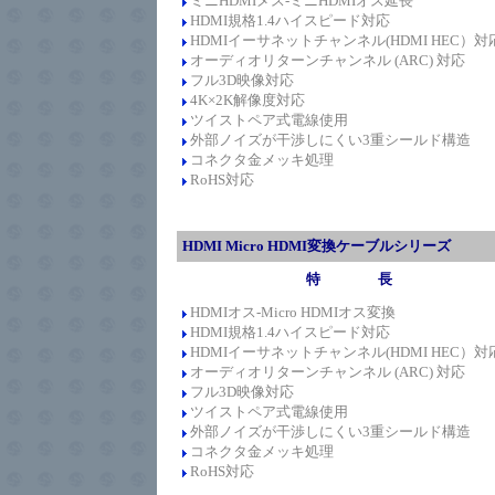
ミニ
HDMIメス-
ミニ
HDMIオス延長
HDMI規格1.4ハイスピード対応
HDMIイーサネットチャンネル(HDMI HEC）対
オーディオリターンチャンネル (ARC) 対応
フル3D映像対応
4K×2K解像度対応
ツイストペア式電線使用
外部ノイズが干渉しにくい3重シールド構造
コネクタ金メッキ処理
RoHS対応
HDMI Micro HDMI変換ケーブルシリーズ
特 長
HDMIオス-Micro HDMIオス変換
HDMI規格1.4
ハイスピード
対応
HDMIイーサネットチャンネル(HDMI HEC）対
オーディオリターンチャンネル (ARC) 対応
フル3D映像対応
ツイストペア式電線使用
外部ノイズが干渉しにくい3重シールド構造
コネクタ金メッキ処理
RoHS対応