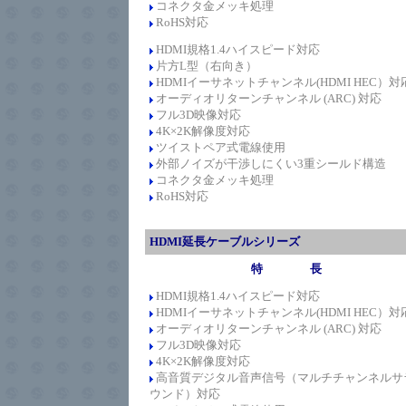
コネクタ金メッキ処理
RoHS対応
HDMI規格1.4
ハイスピード
対応
片方L型（右向き）
HDMIイーサネットチャンネル(HDMI HEC）対
オーディオリターンチャンネル (ARC) 対応
フル3D映像対応
4K×2K解像度対応
ツイストペア式電線使用
外部ノイズが干渉しにくい3重シールド構造
コネクタ金メッキ処理
RoHS対応
HDMI延長ケーブルシリーズ
特 長
HDMI規格1.4
ハイスピード
対応
HDMIイーサネットチャンネル(HDMI HEC）対
オーディオリターンチャンネル (ARC) 対応
フル3D映像対応
4K×2K解像度対応
高音質デジタル音声信号（マルチチャンネルサ
ウンド）対応