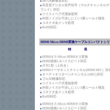
4K×2K解像度対応
高音質デジタル音声信号（マルチチャンネルサ
ウンド）対応
ツイストペア式電線使用
外部ノイズが干渉しにくい3重シールド構造
コネクタ金メッキ処理
RoHS対応
HDMI Micro HDMI変換ケーブルコンパクトシ
特 長
HDMIオス-Micro HDMIオス変換
HDMI規格1.4
ハイスピード
対応
片方L型（上向き）
HDMIイーサネットチャンネル(HDMI HEC）対
オーディオリターンチャンネル (ARC) 対応
フル3D映像対応
ツイストペア式電線使用
外部ノイズが干渉しにくい3重シールド構造
コネクタ金メッキ処理
RoHS対応
HDMIオス-Micro HDMIオス変換
HDMI規格1.4
ハイスピード
対応