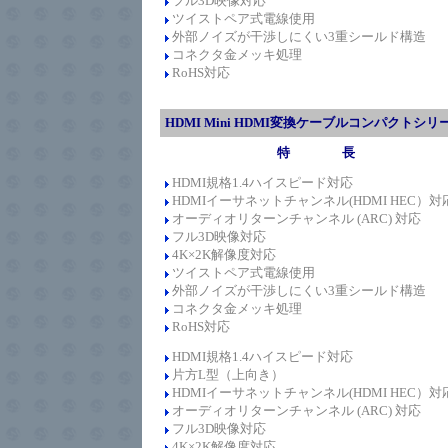
フル3D映像対応
ツイストペア式電線使用
外部ノイズが干渉しにくい3重シールド構造
コネクタ金メッキ処理
RoHS対応
HDMI Mini HDMI変換ケーブルコンパクトシリ
特 長
HDMI規格1.4
ハイスピード
対応
HDMIイーサネットチャンネル(HDMI HEC）対
オーディオリターンチャンネル (ARC) 対応
フル3D映像対応
4K×2K解像度対応
ツイストペア式電線使用
外部ノイズが干渉しにくい3重シールド構造
コネクタ金メッキ処理
RoHS対応
HDMI規格1.4
ハイスピード
対応
片方L型（上向き）
HDMIイーサネットチャンネル(HDMI HEC）対
オーディオリターンチャンネル (ARC) 対応
フル3D映像対応
4K×2K解像度対応