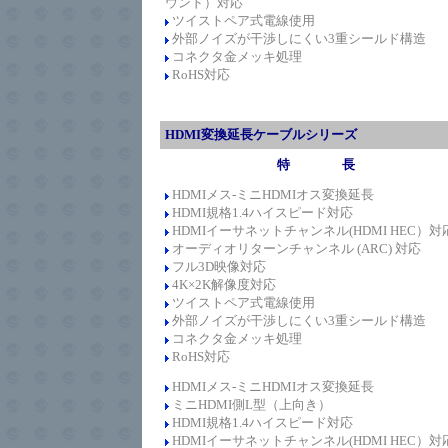
ウンド）対応
ツイストペア式電線使用
外部ノイズが干渉しにくい3重シールド構造
コネクタ金メッキ処理
RoHS対応
HDMI変換延長ケーブルシリーズ
特 長
HDMIメス-ミニHDMIオス変換延長
HDMI規格1.4
ハイスピード
対応
HDMIイーサネットチャンネル(HDMI HEC）対
オーディオリターンチャンネル (ARC) 対応
フル3D映像対応
4K×2K解像度対応
ツイストペア式電線使用
外部ノイズが干渉しにくい3重シールド構造
コネクタ金メッキ処理
RoHS対応
HDMIメス-ミニ
HDMIオス変換延長
ミニHDMI側L型（上向き）
HDMI規格1.4
ハイスピード
対応
HDMIイーサネットチャンネル(HDMI HEC）対