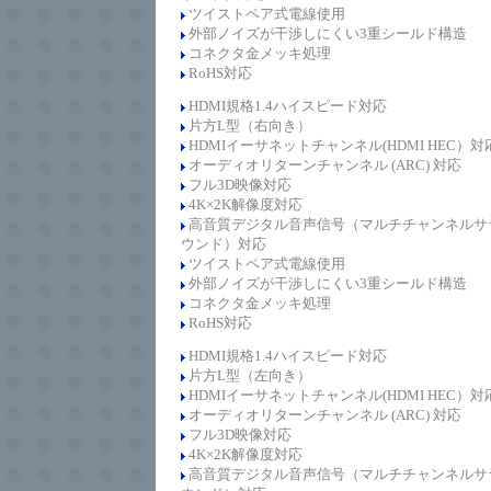
ツイストペア式電線使用
外部ノイズが干渉しにくい3重シールド構造
コネクタ金メッキ処理
RoHS対応
HDMI規格1.4
ハイスピード
対応
片方L型（右向き）
HDMIイーサネットチャンネル(HDMI HEC）対
オーディオリターンチャンネル (ARC) 対応
フル3D映像対応
4K×2K解像度対応
高音質デジタル音声信号（マルチチャンネルサ
ウンド）対応
ツイストペア式電線使用
外部ノイズが干渉しにくい3重シールド構造
コネクタ金メッキ処理
RoHS対応
HDMI規格1.4
ハイスピード
対応
片方L型（左向き）
HDMIイーサネットチャンネル(HDMI HEC）対
オーディオリターンチャンネル (ARC) 対応
フル3D映像対応
4K×2K解像度対応
高音質デジタル音声信号（マルチチャンネルサ