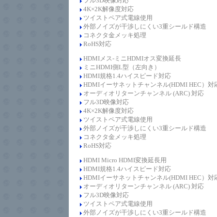
フル3D映像対応
4K×2K解像度対応
ツイストペア式電線使用
外部ノイズが干渉しにくい3重シールド構造
コネクタ金メッキ処理
RoHS対応
HDMIメス-ミニ
HDMIオス変換延長
ミニHDMI側L型（左向き）
HDMI規格1.4
ハイスピード
対応
HDMIイーサネットチャンネル(HDMI HEC）対
オーディオリターンチャンネル (ARC) 対応
フル3D映像対応
4K×2K解像度対応
ツイストペア式電線使用
外部ノイズが干渉しにくい3重シールド構造
コネクタ金メッキ処理
RoHS対応
HDMI Micro HDMI変換延長
用
HDMI規格1.4
ハイスピード
対応
HDMIイーサネットチャンネル(HDMI HEC）対
オーディオリターンチャンネル (ARC) 対応
フル3D映像対応
ツイストペア式電線使用
外部ノイズが干渉しにくい3重シールド構造