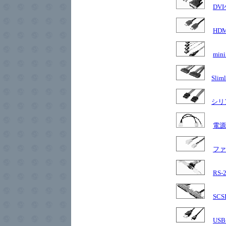
DV
HD
mi
Slim
シリ
電源
ファ
RS-
SC
US